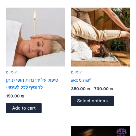
Price
This
range:
product
350.00 ₪
through
has
700.00 ₪
multiple
variants.
The
options
may
be
עיסויים
עיסויים
chosen
יוגה מסאג’
טיפול על ידי נרות הופי (ניתן
on
להוסיף לכל לעיסוי)
350.00
₪
–
700.00
₪
the
150.00
₪
product
Select options
page
Add to cart