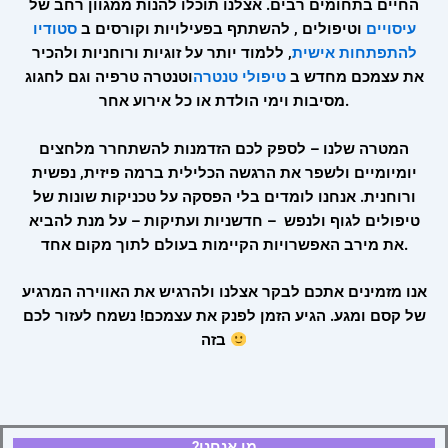
החיים בתחומים רבים. אצלנו תוכלו להנות ממגוון רחב של
עיסויים
וטיפולים , להשתתף בפעילויות וקורסים ב
סטודיו
להתפתחות אישית
, ללמוד יותר על זוגיות ורוחניות ולהכיר
את עצמכם מחדש ב
טיפולי טנטרה
וטנטרה טרפיה וגם לחגוג
מסיבות וימי הולדת או כל אירוע אחר.
המטרה שלנו – לספק לכם הזדמנות להשתחרר מלחצים
יומיומיים ולשפר את הרגשה הכלילית ברמה פיזית, נפשית
ורוחנית. אנחנו לומדים בלי הפסקה על טכניקות שונות של
טיפולים לגוף ולנפש – חדשניות ועתיקות – על מנת להביא
את מירב האפשרויות הקיימות בעולם לתוך מקום אחד.
אנו מזמינים אתכם לבקר אצלנו ולהרגיש את האווירה המרגיע
של קסם ומגע. הגיע הזמן לפנק את עצמכם! נשמח לעזור לכם
בזה
?מי אנחנו