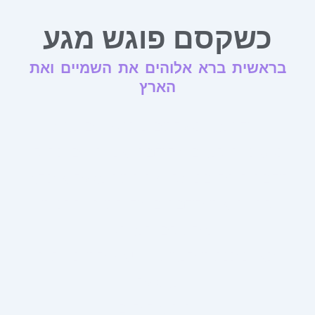
כשקסם פוגש מגע
בראשית ברא אלוהים את השמיים ואת
הארץ
זו דוגמא כשקסם ניפגש עם מגע
כשאנו חולמים על דבר. אנו חווים כהילו
הדבר קורה בפועל. אך חסר משהוא כדאי
לחוות את הדברים עד הסוף ולהנות
מהעולם המוחשי
וכאן ניכנסת המגע – טאץ הסופי, סוף
מעשה
רוח אלוהים!