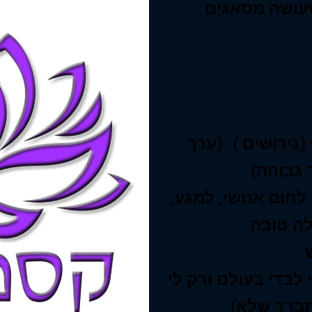
גירושים ) -(ערך
גבוהה)
לחום אנושי, למגע,
 לבדי בעולם ורק לי