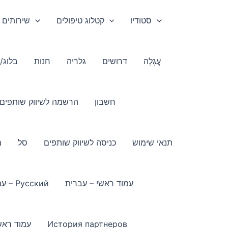
סטודיו
קטלוג טיפולים
שירותים 
עֲגָלָה
דרושים
גלריה
חנות
בלוג/
חשבון
הרשמה לשיווק שותפים
תנאי שימוש
כניסה לשיווק שותפים
סל
מ
עמוד ראשי – עברית
עמוד ראשי – Русский
История партнеров
עמוד ראש