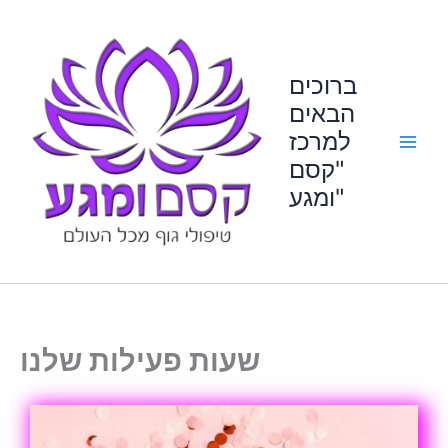
Skip
to
content
ברוכים
הבאים
למרכז
"קסם
ומגע"
שעות פעילות שלנו