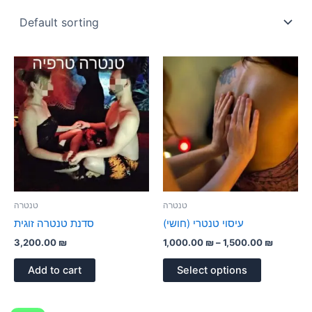
Price
This
range:
product
1,000.0
has
through
1,500.0
multiple
variants.
The
options
may
be
טנטרה
טנטרה
chosen
עיסוי טנטרי (חושי)
סדנת טנטרה זוגית
on
3,200.00
₪
1,000.00
₪
–
1,500.00
₪
the
product
Add to cart
Select options
page