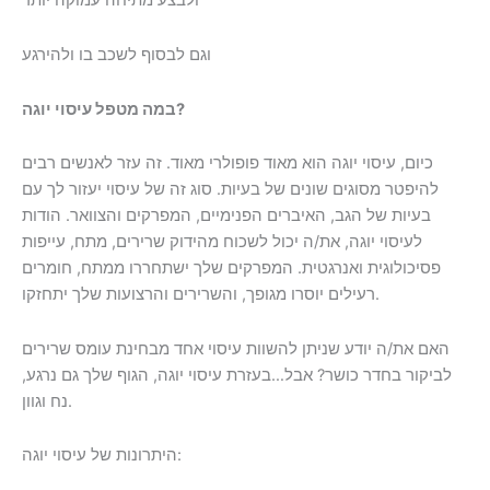
ולבצע מתיחה עמוקה יותר
וגם לבסוף לשכב בו ולהירגע
במה מטפל עיסוי יוגה?
כיום, עיסוי יוגה הוא מאוד פופולרי מאוד. זה עזר לאנשים רבים
להיפטר מסוגים שונים של בעיות. סוג זה של עיסוי יעזור לך עם
בעיות של הגב, האיברים הפנימיים, המפרקים והצוואר. הודות
לעיסוי יוגה, את/ה יכול לשכוח מהידוק שרירים, מתח, עייפות
פסיכולוגית ואנרגטית. המפרקים שלך ישתחררו ממתח, חומרים
רעילים יוסרו מגופך, והשרירים והרצועות שלך יתחזקו.
האם את/ה יודע שניתן להשוות עיסוי אחד מבחינת עומס שרירים
לביקור בחדר כושר? אבל…בעזרת עיסוי יוגה, הגוף שלך גם נרגע,
נח וגוון.
היתרונות של עיסוי יוגה: