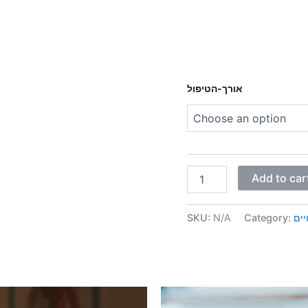
אורך-הטיפול
Add to car
יים
Category:
N/A
SKU:
Price
Price
This
This
range:
range: