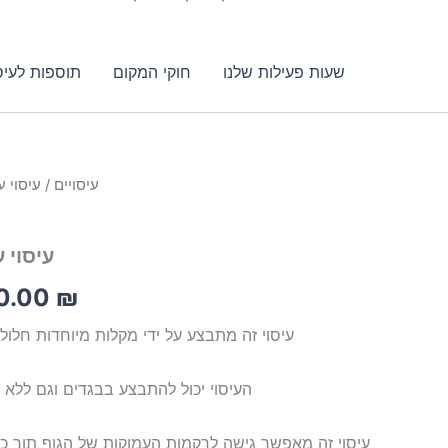
שעות פעילות שלנו
חוקי המקום
תוספות לעיס
עיסויים
/ עיסוי ע
Price
range:
עיסוי 
350.00 ₪
0.00
₪
through
עיסוי זה מתבצע על ידי מקלות מיוחדות חלול
700.00 ₪
העיסוי יכול להתבצע בבגדים וגם ללא 
עיסוי זה מאפשר גישה לרקמות העמוקות של הגוף תוך כד