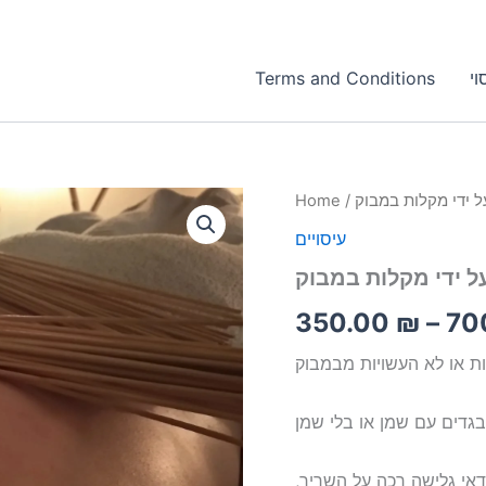
וי
Terms and Conditions
עיסוי
ל ידי מקלות במבוק
/
Home
על
עיסויים
ידי
מקלות
על ידי מקלות במבוק
במבוק
quantity
350.00
₪
–
70
ות או לא העשויות מבמבוק
בגדים עם שמן או בלי שמן
אי גלישה רכה על השריר,