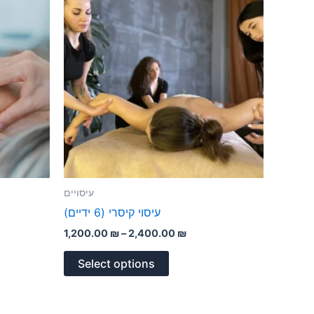
product
₪
1,200.00 ₪
through
has
₪
2,400.00 ₪
multiple
variants.
The
options
may
be
chosen
on
the
עיסויים
product
עיסוי קיסרי (6 ידיים)
page
1,200.00
₪
–
2,400.00
₪
Select options