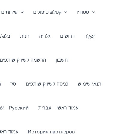
סטודיו
קטלוג טיפולים
שירותים 
עֲגָלָה
דרושים
גלריה
חנות
בלוג/
חשבון
הרשמה לשיווק שותפים
תנאי שימוש
כניסה לשיווק שותפים
סל
מ
עמוד ראשי – עברית
עמוד ראשי – Русский
История партнеров
עמוד ראש