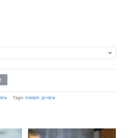
t
עיסויים
,
תוספות
Tags:
עיסו
Price
This
range: